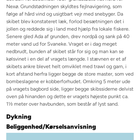
Nexø. Grundstødningen skyldtes fejlnavigering, som
følge af hård vind og usigtbart vejr med snebyger. Da
skibet blev konstateret læk, forlod besætningen det i
jollen og reddede sig i land med hjælp fra lokale fiskere.
Senere gled Ada af grunden, drev nordpå og sank på 40
meter vand ud for Svaneke. Vraget er i dag meget
nedbrudt, bunden af skibet står for sig og man kan se
kølsvinet i en del af vragets længde. I stævnen er et af
skibets ankre blevet helt omviklet med trawl og garn, i
kort afstand herfra ligger begge de store master, som ved
bombeslagene er kobberforhudet. Omkring 5 meter ude
på vragets bagbord side, ligger begge skibssiderne delvist
oven på hinanden og dette er vragets højeste punkt ca.
1½ meter over havbunden, som består af lyst sand.
Dykning
Beliggenhed/Kørselsanvisning