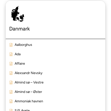
Danmark
Aalborghus
Ada
Affaire
Alexsandr Nevsky
Almind sø – Vestre
Almind sø – Øster
Ammoniak havnen
S/S Arete