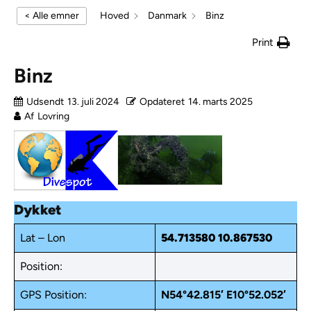
< Alle emner
Hoved
Danmark
Binz
Print
Binz
Udsendt
13. juli 2024
Opdateret
14. marts 2025
Af
Lovring
Dykket
Lat – Lon
54.713580
10.867530
Position:
GPS Position:
N54°42.815′
E10°52.052′