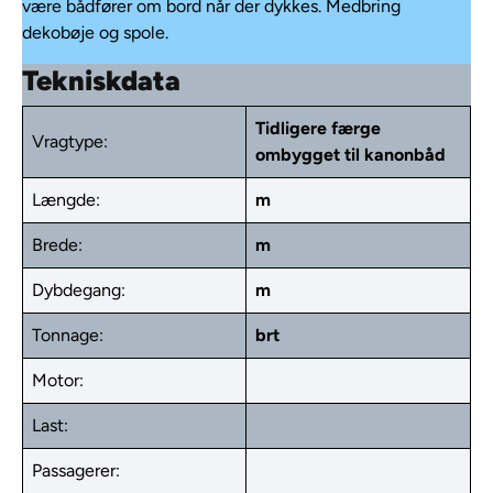
være bådfører om bord når der dykkes. Medbring
dekobøje og spole.
Tekniskdata
Tidligere færge
Vragtype:
ombygget til kanonbåd
Længde:
m
Brede:
m
Dybdegang:
m
Tonnage:
brt
Motor:
Last:
Passagerer: