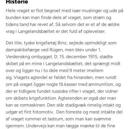
Historie
Hele vraget er flot begroet med især muslinger og ude på
bunden kan man finde dele af vraget, som strøm og
tidens tand har revet af. Så selvom det er et af de ældre
vrag i Langelandsbæltet er det fuld af oplevelser.
Det lille, tyske krigsfartøj Binz, sejlede oprindeligt som
dampskibsfærge ved Rügen, men blev under 1.
Verdenskrig ombygget. D. 15. december 1915, stødte
skibet på en mine i Langelandsbæltet, det sprængt midt
over og ligger nu i to dele med 9 meter imellem
sig. Vragets agterdel er faldet fra hinanden, men rundt
om på vraget ligger nogle få kasser med ammunition, og
der er tidligere fundet russiske rifler i vraget, der vidner
om skibets krigsfunktion. Agterenden er også der man
kan se rormaskinen. Den står stadigvæk rimelig intakt og
udgør et fint fotomotiv. Den forreste og mest intakte del
af vraget rummer et lastrum, som man kan svømme
igennem. Undervejs kan man lægge mærke til de fine