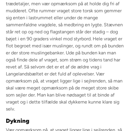
trædetaljer, men vær opmærksom på at holde dig fri af
mudderet. Ofte rummer vraget store torsk som gemmer
sig enten i lastrummet eller under de mange
sammenfaldne vragdele, så medbring en lygte. Stævnen
står ret op og ned og flagstangen står der stadig – dog
bøjet i en 90 graders vinkel mod styrbord. Hele vraget er
flot begroet med især muslinger, og rundt om på bunden
er der store muslingebanker. Ude på bunden kan man
også finde dele af vraget, som strøm og tidens tand har
revet af. Så selvom det er et af de ældre vrag i
Langelandsbæltet er det fuld af oplevelser. Vær
opmærksom på, at vraget ligger lige i sejlrenden, så man
skal være meget opmærksom på de meget store skibe
som sejler der. Man kan blive nødsaget til at binde af
vraget og i dette tilfælde skal dykkerne kunne klare sig
selv.
Dykning
Vær opmærksom på, at vraget ligger lige i sejlrenden, så