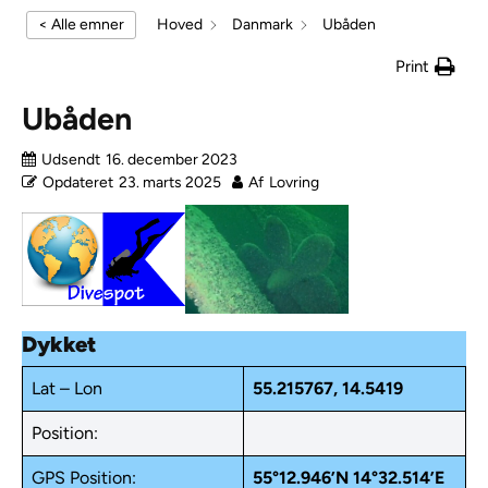
< Alle emner
Hoved
Danmark
Ubåden
Print
Ubåden
Udsendt
16. december 2023
Opdateret
23. marts 2025
Af
Lovring
Dykket
Lat – Lon
55.215767, 14.5419
Position:
GPS Position:
55°12.946’N 14°32.514’E