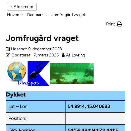
< Alle emner
Hoved
Danmark
Jomfrugård vraget
Print
Jomfrugård vraget
Udsendt
9. december 2023
Opdateret
17. marts 2025
Af
Lovring
Dykket
Lat – Lon
54.9914, 15.040683
Position:
GPS Position:
54°59.484’N
15°2.441’E