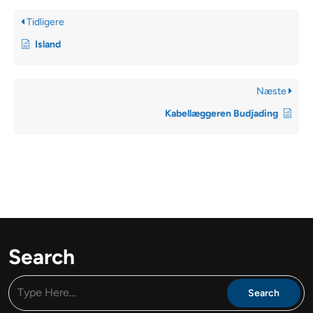
Tidligere
Island
Næste
Kabellæggeren Budjading
Search