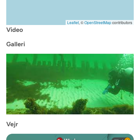
Leaflet
, ©
OpenStreetMap
contributors
Video
Galleri
Vejr