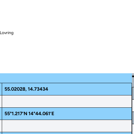
Lovring
55.02028, 14.73434
55°1.217’N 14°44.061’E