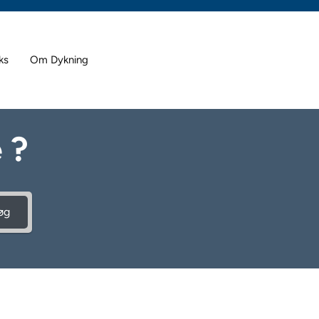
ks
Om Dykning
 ?
øg