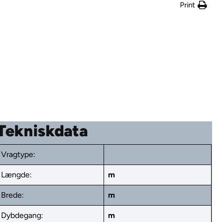
Print
Tekniskdata
Vragtype:
Længde:
m
Brede:
m
Dybdegang:
m